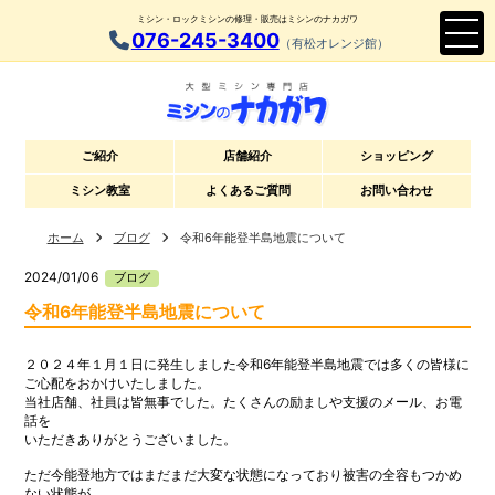
ミシン・ロックミシンの修理・販売はミシンのナカガワ
076-245-3400
（有松オレンジ館）
ご紹介
店舗紹介
ショッピング
ミシン教室
よくあるご質問
お問い合わせ
ホーム
ブログ
令和6年能登半島地震について
2024/01/06
ブログ
令和6年能登半島地震について
２０２４年１月１日に発生しました令和6年能登半島地震では多くの皆様に
ご心配をおかけいたしました。
当社店舗、社員は皆無事でした。たくさんの励ましや支援のメール、お電
話を
いただきありがとうございました。
ただ今能登地方ではまだまだ大変な状態になっており被害の全容もつかめ
ない状態が